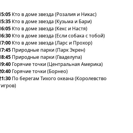
15:05
Кто в доме звезда (Розалия и Никас)
15:35
Кто в доме звезда (Кузьма и Бари)
16:05
Кто в доме звезда (Кекс и Настя)
16:30
Кто в доме звезда (Если собака с тобой)
17:00
Кто в доме звезда (Ларс и Прохор)
17:45
Природные парки (Парк Экрен)
18:45
Природные парки (Гваделупа)
19:40
Горячие точки (Центральная Америка)
20:40
Горячие точки (Борнео)
21:30
По берегам Тихого океана (Королевство
тигров)