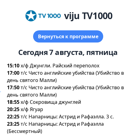
viju TV1000
ернуться к программе
Сегодня 7 августа, пятница
15:10
х/ф Джунгли. Райский переполох
17:00
т/с Чисто английские убийства (Убийство
день святого Малли)
17:50
т/с Чисто английские убийства (Убийство
день святого Малли)
18:55
х/ф Сокровища джунглей
20:25
х/ф Ягуар
22:25
т/с Напарницы: Астрид и Рафаэлла. 3 с.
23:25
т/с Напарницы: Астрид и Рафаэлла
(Бессмертный)