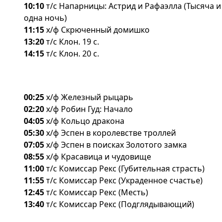
10:10
т/с Напарницы: Астрид и Рафаэлла (Тысяча и
одна ночь)
11:15
х/ф Скрюченный домишко
13:20
т/с Клон. 19 с.
14:15
т/с Клон. 20 с.
00:25
х/ф Железный рыцарь
02:20
х/ф Робин Гуд: Начало
04:05
х/ф Кольцо дракона
05:30
х/ф Эспен в королевстве троллей
07:05
х/ф Эспен в поисках Золотого замка
08:55
х/ф Красавица и чудовище
11:00
т/с Комиссар Рекс (Губительная страсть)
11:55
т/с Комиссар Рекс (Украденное счастье)
12:45
т/с Комиссар Рекс (Месть)
13:40
т/с Комиссар Рекс (Подглядывающий)