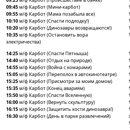
09:25
м/ф Карбот (Происшествие в банке)
09:45
м/ф Карбот (Мини-карбот)
09:55
м/ф Карбот (Мама позабыла все)
10:10
м/ф Карбот (Спасти подлодку!)
10:20
м/ф Карбот (Динозавры возвращаются!)
10:35
м/ф Карбот (Остановить вора
электричества)
14:25
м/ф Карбот (Спасти Пятныша)
14:40
м/ф Карбот (Отдых на природе)
14:55
м/ф Карбот (Война с комарами)
15:05
м/ф Карбот (Переполох в автокинотеатре)
15:25
м/ф Карбот (Присмотри за моим домом)
15:35
м/ф Карбот (Конец авариям)
15:50
м/ф Карбот (Спасти Вселенную)
16:00
м/ф Карбот (Вернуть скульптуру)
16:15
м/ф Карбот (Защитить кости динозавра!)
16:30
м/ф Карбот (День в парке развлечений)