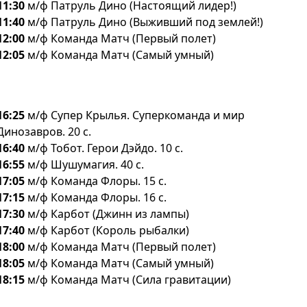
11:30
м/ф Патруль Дино (Настоящий лидер!)
11:40
м/ф Патруль Дино (Выживший под землей!)
12:00
м/ф Команда Матч (Первый полет)
12:05
м/ф Команда Матч (Самый умный)
16:25
м/ф Супер Крылья. Суперкоманда и мир
Динозавров. 20 с.
16:40
м/ф Тобот. Герои Дэйдо. 10 с.
16:55
м/ф Шушумагия. 40 с.
17:05
м/ф Команда Флоры. 15 с.
17:15
м/ф Команда Флоры. 16 с.
17:30
м/ф Карбот (Джинн из лампы)
17:40
м/ф Карбот (Король рыбалки)
18:00
м/ф Команда Матч (Первый полет)
18:05
м/ф Команда Матч (Самый умный)
18:15
м/ф Команда Матч (Сила гравитации)