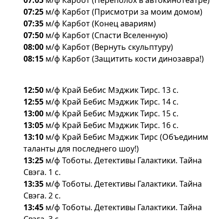
07:05
м/ф Карбот (Переполох в автокинотеатре)
07:25
м/ф Карбот (Присмотри за моим домом)
07:35
м/ф Карбот (Конец авариям)
07:50
м/ф Карбот (Спасти Вселенную)
08:00
м/ф Карбот (Вернуть скульптуру)
08:15
м/ф Карбот (Защитить кости динозавра!)
12:50
м/ф Край Бебис Мэджик Тирс. 13 с.
12:55
м/ф Край Бебис Мэджик Тирс. 14 с.
13:00
м/ф Край Бебис Мэджик Тирс. 15 с.
13:05
м/ф Край Бебис Мэджик Тирс. 16 с.
13:10
м/ф Край Бебис Мэджик Тирс (Объединим
таланты для последнего шоу!)
13:25
м/ф Тоботы. Детективы Галактики. Тайна
Свэга. 1 с.
13:35
м/ф Тоботы. Детективы Галактики. Тайна
Свэга. 2 с.
13:45
м/ф Тоботы. Детективы Галактики. Тайна