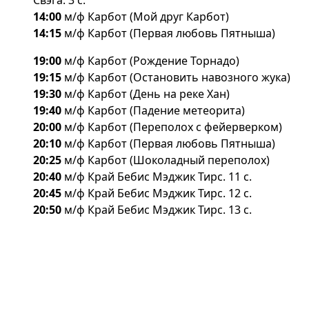
Свэга. 3 с.
14:00
м/ф Карбот (Мой друг Карбот)
14:15
м/ф Карбот (Первая любовь Пятныша)
19:00
м/ф Карбот (Рождение Торнадо)
19:15
м/ф Карбот (Остановить навозного жука)
19:30
м/ф Карбот (День на реке Хан)
19:40
м/ф Карбот (Падение метеорита)
20:00
м/ф Карбот (Переполох с фейерверком)
20:10
м/ф Карбот (Первая любовь Пятныша)
20:25
м/ф Карбот (Шоколадный переполох)
20:40
м/ф Край Бебис Мэджик Тирс. 11 с.
20:45
м/ф Край Бебис Мэджик Тирс. 12 с.
20:50
м/ф Край Бебис Мэджик Тирс. 13 с.