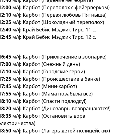
11:40
м/ф Карбот (Падение метеорита)
12:00
м/ф Карбот (Переполох с фейерверком)
12:10
м/ф Карбот (Первая любовь Пятныша)
12:25
м/ф Карбот (Шоколадный переполох)
12:40
м/ф Край Бебис Мэджик Тирс. 11 с.
12:45
м/ф Край Бебис Мэджик Тирс. 12 с.
16:45
м/ф Карбот (Приключение в зоопарке)
17:00
м/ф Карбот (Снежный день)
17:10
м/ф Карбот (Городские герои)
17:25
м/ф Карбот (Происшествие в банке)
17:45
м/ф Карбот (Мини-карбот)
17:55
м/ф Карбот (Мама позабыла все)
18:10
м/ф Карбот (Спасти подлодку!)
18:20
м/ф Карбот (Динозавры возвращаются!)
18:35
м/ф Карбот (Остановить вора
электричества)
18:50
м/ф Карбот (Лагерь детей-полицейских)