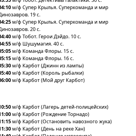
03:55
м/ф Тобот. Детективы Галактики. 30 с.
04:10
м/ф Супер Крылья. Суперкоманда и мир
Динозавров. 19 с.
04:25
м/ф Супер Крылья. Суперкоманда и мир
Динозавров. 20 с.
04:40
м/ф Тобот. Герои Дэйдо. 10 с.
04:55
м/ф Шушумагия. 40 с.
05:05
м/ф Команда Флоры. 15 с.
05:15
м/ф Команда Флоры. 16 с.
05:30
м/ф Карбот (Джинн из лампы)
05:40
м/ф Карбот (Король рыбалки)
06:00
м/ф Карбот (Мой друг Карбот)
10:50
м/ф Карбот (Лагерь детей-полицейских)
11:00
м/ф Карбот (Рождение Торнадо)
11:15
м/ф Карбот (Остановить навозного жука)
11:30
м/ф Карбот (День на реке Хан)