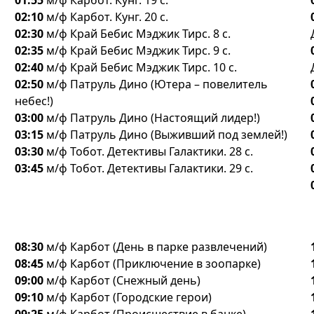
01:55
м/ф Карбот. Кунг. 19 с.
02:10
м/ф Карбот. Кунг. 20 с.
02:30
м/ф Край Бебис Мэджик Тирс. 8 с.
02:35
м/ф Край Бебис Мэджик Тирс. 9 с.
02:40
м/ф Край Бебис Мэджик Тирс. 10 с.
02:50
м/ф Патруль Дино (Ютера – повелитель
небес!)
03:00
м/ф Патруль Дино (Настоящий лидер!)
03:15
м/ф Патруль Дино (Выживший под землей!)
03:30
м/ф Тобот. Детективы Галактики. 28 с.
03:45
м/ф Тобот. Детективы Галактики. 29 с.
08:30
м/ф Карбот (День в парке развлечений)
08:45
м/ф Карбот (Приключение в зоопарке)
09:00
м/ф Карбот (Снежный день)
09:10
м/ф Карбот (Городские герои)