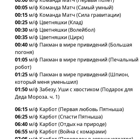
00:00
м/ф Команда Матч (Первый полет)
00:05
м/ф Команда Матч (Самый умный)
00:15
м/ф Команда Матч (Сила гравитации)
00:25
м/ф Цветняшки (Клад)
00:30
м/ф Цветняшки (Волейбол)
00:35
м/ф Цветняшки (Цирк)
00:40
м/ф Пакман в мире привидений (Большая
погоня)
01:05
м/ф Пакман в мире привидений (Печальный
робот)
01:25
м/ф Пакман в мире привидений (Шпион,
который меня уменьшил)
01:50
м/ф Забезу. Уши с хвостиком (Подарок для
Деда Мороза. ч. 1)
06:15
м/ф Карбот (Первая любовь Пятныша)
06:25
м/ф Карбот (Спасти Пятныша)
06:40
м/ф Карбот (Отдых на природе)
06:55
м/ф Карбот (Война с комарами)