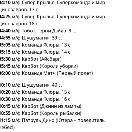
04:10
м/ф Супер Крылья. Суперкоманда и мир
Динозавров. 17 с.
04:25
м/ф Супер Крылья. Суперкоманда и мир
Динозавров. 18 с.
04:40
м/ф Тобот. Герои Дэйдо. 9 с.
04:55
м/ф Шушумагия. 39 с.
05:05
м/ф Команда Флоры. 13 с.
05:15
м/ф Команда Флоры. 14 с.
05:30
м/ф Карбот (Айсберг)
05:45
м/ф Карбот (Короли уборки)
06:00
м/ф Команда Матч (Первый полет)
10:10
м/ф Шушумагия. 40 с.
10:20
м/ф Команда Флоры. 15 с.
10:30
м/ф Команда Флоры. 16 с.
10:45
м/ф Карбот (Джинн из лампы)
10:55
м/ф Карбот (Король рыбалки)
11:15
м/ф Патруль Дино (Ютера – повелитель
небес!)