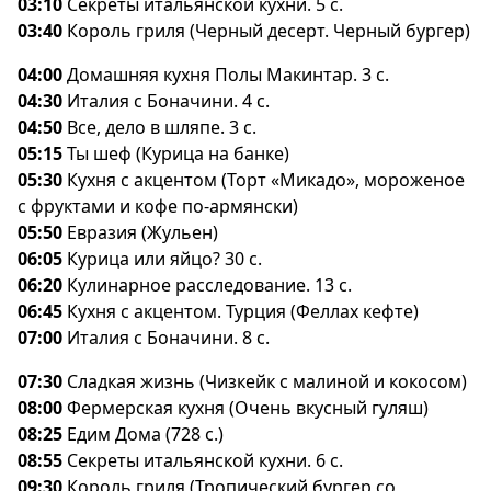
03:10
Секреты итальянской кухни. 5 с.
03:40
Король гриля (Черный десерт. Черный бургер)
04:00
Домашняя кухня Полы Макинтар. 3 с.
04:30
Италия с Боначини. 4 с.
04:50
се, дело в шляпе. 3 с.
05:15
Ты шеф (Курица на банке)
05:30
Кухня с акцентом (Торт «Микадо», мороженое
с фруктами и кофе по-армянски)
05:50
Евразия (Жульен)
06:05
Курица или яйцо? 30 с.
06:20
Кулинарное расследование. 13 с.
06:45
Кухня с акцентом. Турция (Феллах кефте)
07:00
Италия с Боначини. 8 с.
07:30
Сладкая жизнь (Чизкейк с малиной и кокосом)
08:00
Фермерская кухня (Очень вкусный гуляш)
08:25
Едим Дома (728 с.)
08:55
Секреты итальянской кухни. 6 с.
09:30
Король гриля (Тропический бургер со