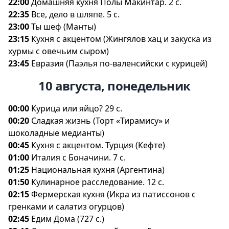
22:00
Домашняя кухня Полы Макинтар. 2 с.
22:35
се, дело в шляпе. 5 с.
23:00
Ты шеф (Манты)
23:15
Кухня с акцентом (Жингялов хац и закуска из
хурмы с овечьим сыром)
23:45
Евразия (Паэлья по-валенсийски с курицей)
10 августа, понедельник
00:00
Курица или яйцо? 29 с.
00:20
Сладкая жизнь (Торт «Тирамису» и
шоколадные медианты)
00:45
Кухня с акцентом. Турция (Кефте)
01:00
Италия с Боначини. 7 с.
01:25
Национальная кухня (Аргентина)
01:50
Кулинарное расследование. 12 с.
02:15
Фермерская кухня (Икра из патиссонов с
ренками и салатиз огурцов)
02:45
Едим Дома (727 с.)