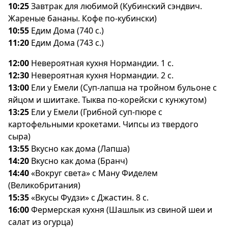
10:25
Завтрак для любимой (Кубинский сэндвич.
Жареные бананы. Кофе по-кубински)
10:55
Едим Дома (740 с.)
11:20
Едим Дома (743 с.)
12:00
Невероятная кухня Нормандии. 1 с.
12:30
Невероятная кухня Нормандии. 2 с.
13:00
Ели у Емели (Суп-лапша на тройном бульоне с
яйцом и шиитаке. Тыква по-корейски с кунжутом)
13:25
Ели у Емели (Грибной суп-пюре с
картофельными крокетами. Чипсы из твердого
сыра)
13:55
кусно как дома (Лапша)
14:20
кусно как дома (Бранч)
14:40
«Вокруг света» с Ману Фиделем
(Великобритания)
15:35
«Вкусы Фудзи» с Джастин. 8 с.
16:00
Фермерская кухня (Шашлык из свиной шеи и
салат из огурца)